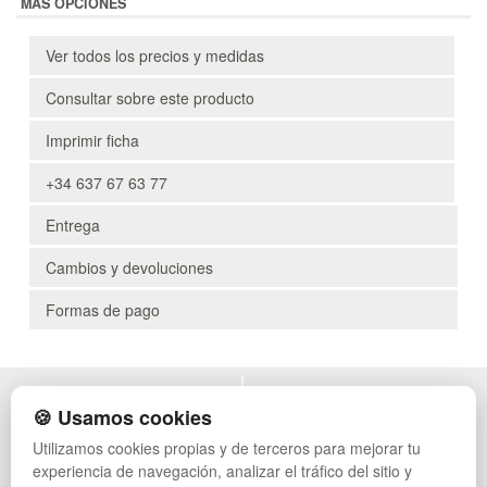
MÁS OPCIONES
Ver todos los precios y medidas
Consultar sobre este producto
Imprimir ficha
+34 637 67 63 77
Entrega
Cambios y devoluciones
Formas de pago
POLÍTICA DE PRIVACIDAD
MUEBLES EXTERIOR
🍪 Usamos cookies
CONDICIONES DE USO
MUEBLES OFICINA
Utilizamos cookies propias y de terceros para mejorar tu
CAMBIOS Y DEVOLUCIONES
MUEBLES VINTAGE
experiencia de navegación, analizar el tráfico del sitio y
CONTACTO
MUEBLES HOSTELERÍA