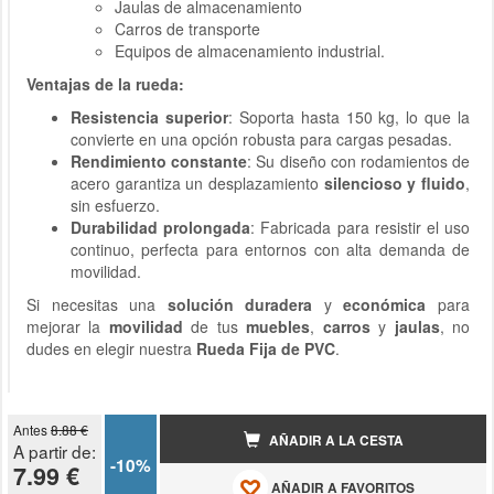
Jaulas de almacenamiento
Carros de transporte
Equipos de almacenamiento industrial.
Ventajas de la rueda:
Resistencia superior
: Soporta hasta 150 kg, lo que la
convierte en una opción robusta para cargas pesadas.
Rendimiento constante
: Su diseño con rodamientos de
acero garantiza un desplazamiento
silencioso y fluido
,
sin esfuerzo.
Durabilidad prolongada
: Fabricada para resistir el uso
continuo, perfecta para entornos con alta demanda de
movilidad.
Si necesitas una
solución duradera
y
económica
para
mejorar la
movilidad
de tus
muebles
,
carros
y
jaulas
, no
dudes en elegir nuestra
Rueda Fija de PVC
.
Antes
8.88 €
AÑADIR A LA CESTA
A partir de:
-10%
7.99 €
AÑADIR A FAVORITOS