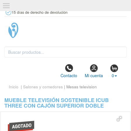
+34 637 67 63 77
info@tiendasdecor.com
Tienda física
15 días de derecho de devolución
Contacto
Mi cuenta
0
Inicio
|
Salones y comedores
| Mesas television
MUEBLE TELEVISIÓN SOSTENIBLE ICUB
THREE CON CAJÓN SUPERIOR DOBLE