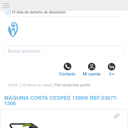
+34 637 67 63 77
info@tiendasdecor.com
Tienda física
15 días de derecho de devolución
Contacto
Mi cuenta
0
Inicio
|
Ordene su casa
| Herramientas jardín
MÁQUINA CORTA CESPED 1300W REF.S3677-
1300