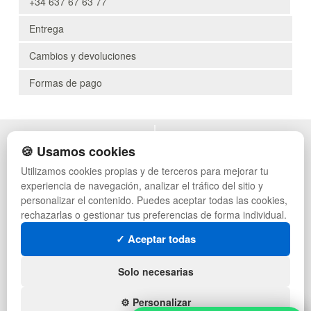
+34 637 67 63 77
Entrega
Cambios y devoluciones
Formas de pago
POLÍTICA DE PRIVACIDAD
MUEBLES EXTERIOR
🍪 Usamos cookies
CONDICIONES DE USO
MUEBLES OFICINA
Utilizamos cookies propias y de terceros para mejorar tu
CAMBIOS Y DEVOLUCIONES
MUEBLES VINTAGE
experiencia de navegación, analizar el tráfico del sitio y
CONTACTO
MUEBLES HOSTELERÍA
QUIENES SOMOS
SUMINISTROS HOSTELERÍA
personalizar el contenido. Puedes aceptar todas las cookies,
MAPA WEB
TIENDA DE DEPORTES
rechazarlas o gestionar tus preferencias de forma individual.
PREGUNTAS FRECUENTES
MUEBLES CON PALETS
✓ Aceptar todas
INGRESA A TU CUENTA
LOTES DE NAVIDAD
GESTIÓN DE RESIDUOS
SÍGUENOS:
Solo necesarias
⚙️ Personalizar