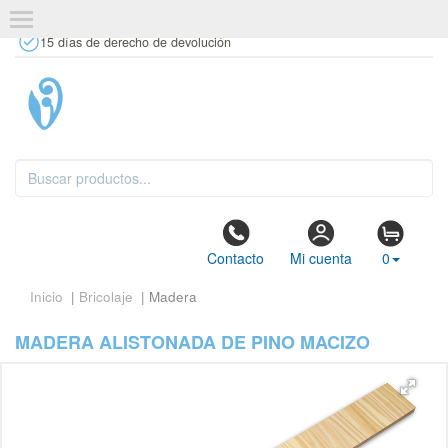
+34 637 67 63 77
info@tiendasdecor.com
Tienda física
15 días de derecho de devolución
Contacto
Mi cuenta
0
Inicio
|
Bricolaje
| Madera
MADERA ALISTONADA DE PINO MACIZO