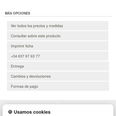
MÁS OPCIONES
Ver todos los precios y medidas
Consultar sobre este producto
Imprimir ficha
+34 637 67 63 77
Entrega
Cambios y devoluciones
Formas de pago
POLÍTICA DE PRIVACIDAD
MUEBLES EXTERIOR
🍪 Usamos cookies
CONDICIONES DE USO
MUEBLES OFICINA