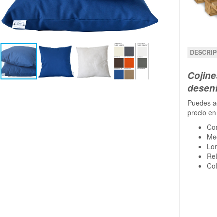
DESCRIP
Cojine
desenf
Puedes ad
precio en
Co
Me
Lon
Rel
Col