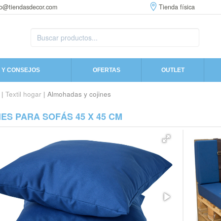
fo@tiendasdecor.com
Tienda física
 Y CONSEJOS
OFERTAS
OUTLET
|
Textil hogar
| Almohadas y cojines
ES PARA SOFÁS 45 X 45 CM