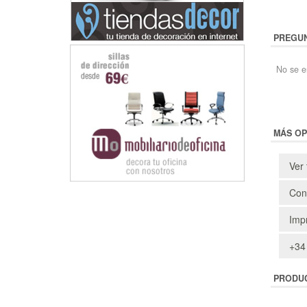
PREGUN
No se e
MÁS OP
Ver 
Cons
Impr
+34
PRODU