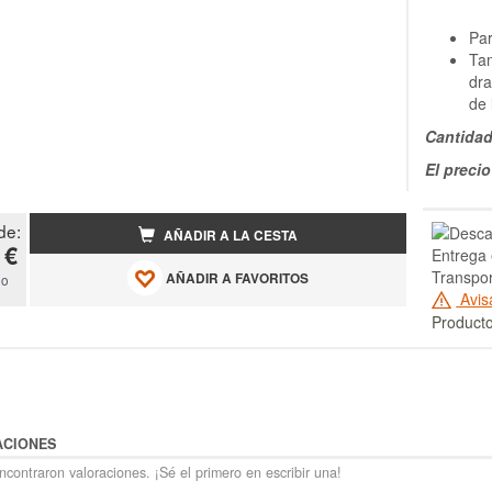
Pa
Tam
dra
de 
Cantidad
El preci
de:
AÑADIR A LA CESTA
 €
Entrega 
Transpor
AÑADIR A FAVORITOS
do
Avis
Producto
ACIONES
contraron valoraciones. ¡Sé el primero en escribir una!