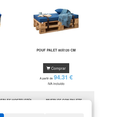
POUF PALET 80X120 CM
Comprar
94.31 €
A partir de
IVA incluido
EBLES HOSTELERÍA
MUEBLES CON PALETS
MINISTROS
LOTES DE NAVIDAD
STELERÍA
GESTIÓN DE RESIDUOS
ENDA DE DEPORTES