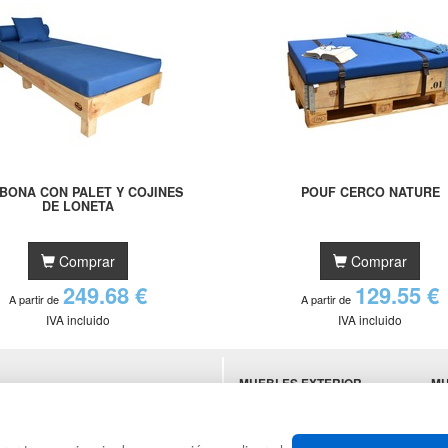
BONA CON PALET Y COJINES
POUF CERCO NATURE
DE LONETA
Comprar
Comprar
249.68 €
129.55 €
A partir de
A partir de
IVA incluido
IVA incluido
MUEBLES EXTERIOR
MU
ES
MUEBLES OFICINA
SU
MUEBLES VINTAGE
HO
TI