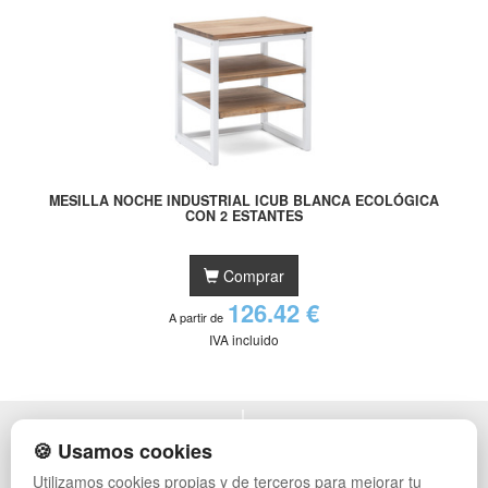
MESILLA NOCHE INDUSTRIAL ICUB BLANCA ECOLÓGICA
CON 2 ESTANTES
Comprar
126.42 €
A partir de
IVA incluido
POLÍTICA DE PRIVACIDAD
MUEBLES EXTERIOR
🍪 Usamos cookies
CONDICIONES DE USO
MUEBLES OFICINA
Utilizamos cookies propias y de terceros para mejorar tu
CAMBIOS Y DEVOLUCIONES
MUEBLES VINTAGE