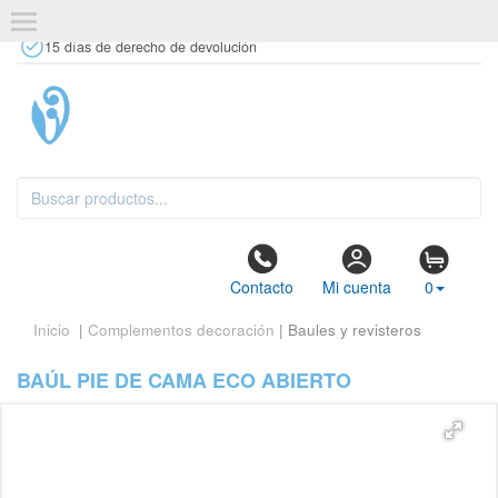
+34 637 67 63 77
info@tiendasdecor.com
Tienda física
15 días de derecho de devolución
Contacto
Mi cuenta
0
Inicio
|
Complementos decoración
| Baules y revisteros
BAÚL PIE DE CAMA ECO ABIERTO