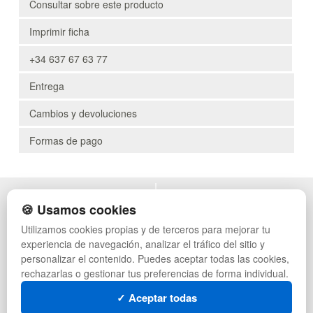
Consultar sobre este producto
Imprimir ficha
+34 637 67 63 77
Entrega
Cambios y devoluciones
Formas de pago
POLÍTICA DE PRIVACIDAD
MUEBLES EXTERIOR
🍪 Usamos cookies
CONDICIONES DE USO
MUEBLES OFICINA
Utilizamos cookies propias y de terceros para mejorar tu
CAMBIOS Y DEVOLUCIONES
MUEBLES VINTAGE
experiencia de navegación, analizar el tráfico del sitio y
CONTACTO
MUEBLES HOSTELERÍA
QUIENES SOMOS
SUMINISTROS HOSTELERÍA
personalizar el contenido. Puedes aceptar todas las cookies,
MAPA WEB
TIENDA DE DEPORTES
rechazarlas o gestionar tus preferencias de forma individual.
PREGUNTAS FRECUENTES
MUEBLES CON PALETS
✓ Aceptar todas
INGRESA A TU CUENTA
LOTES DE NAVIDAD