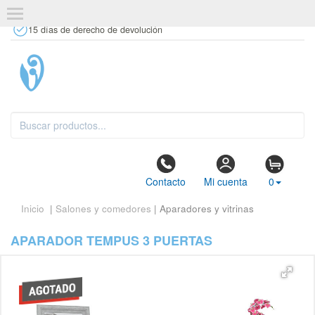
+34 637 67 63 77
info@tiendasdecor.com
Tienda física
15 días de derecho de devolución
Contacto
Mi cuenta
0
Inicio
|
Salones y comedores
| Aparadores y vitrinas
APARADOR TEMPUS 3 PUERTAS