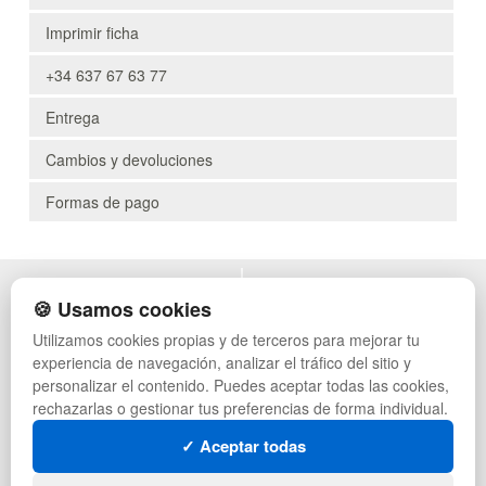
Imprimir ficha
+34 637 67 63 77
Entrega
Cambios y devoluciones
Formas de pago
POLÍTICA DE PRIVACIDAD
MUEBLES EXTERIOR
🍪 Usamos cookies
CONDICIONES DE USO
MUEBLES OFICINA
Utilizamos cookies propias y de terceros para mejorar tu
CAMBIOS Y DEVOLUCIONES
MUEBLES VINTAGE
experiencia de navegación, analizar el tráfico del sitio y
CONTACTO
MUEBLES HOSTELERÍA
QUIENES SOMOS
SUMINISTROS HOSTELERÍA
personalizar el contenido. Puedes aceptar todas las cookies,
MAPA WEB
TIENDA DE DEPORTES
rechazarlas o gestionar tus preferencias de forma individual.
PREGUNTAS FRECUENTES
MUEBLES CON PALETS
✓ Aceptar todas
INGRESA A TU CUENTA
LOTES DE NAVIDAD
GESTIÓN DE RESIDUOS
SÍGUENOS: