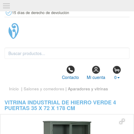
+34 637 67 63 77
info@tiendasdecor.com
Tienda física
15 días de derecho de devolución
Contacto
Mi cuenta
0
Inicio
|
Salones y comedores
| Aparadores y vitrinas
VITRINA INDUSTRIAL DE HIERRO VERDE 4
PUERTAS 35 X 72 X 178 CM