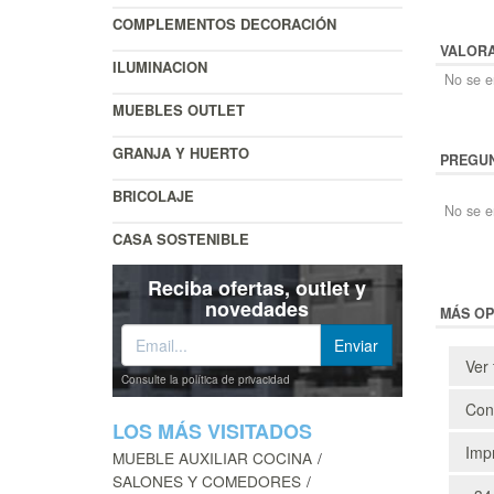
COMPLEMENTOS DECORACIÓN
VALOR
ILUMINACION
No se en
MUEBLES OUTLET
GRANJA Y HUERTO
PREGUN
BRICOLAJE
No se e
CASA SOSTENIBLE
Reciba ofertas, outlet y
novedades
MÁS OP
Ver 
Consulte la política de privacidad
Cons
LOS MÁS VISITADOS
Impr
MUEBLE AUXILIAR COCINA
SALONES Y COMEDORES