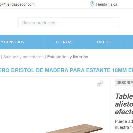
fo@tiendasdecor.com
Tienda física
 Y CONSEJOS
OFERTAS
OUTLET
|
Salones y comedores
| Estanterías y librerías
ERO BRISTOL DE MADERA PARA ESTANTE 18MM E
DESCRIP
Tabl
alist
efect
Puede adq
nuestra t