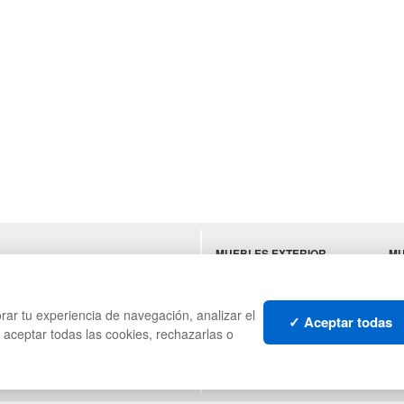
MUEBLES EXTERIOR
MU
ES
MUEBLES OFICINA
SU
MUEBLES VINTAGE
HO
TI
rar tu experiencia de navegación, analizar el
✓ Aceptar todas
s aceptar todas las cookies, rechazarlas o