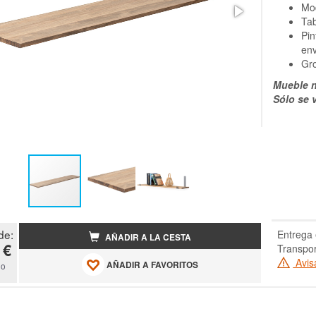
Mod
Tab
Pin
env
Gro
Mueble n
Sólo se 
de:
Entrega 
AÑADIR A LA CESTA
 €
Transpor
Avis
AÑADIR A FAVORITOS
do