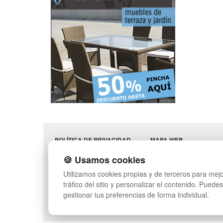
POLÍTICA DE PRIVACIDAD
MAPA WEB
CONDICIONES DE USO
PREGUNTAS FRECUENT
🍪 Usamos cookies
CAMBIOS Y
INGRESA A TU CUENTA
DEVOLUCIONES
Utilizamos cookies propias y de terceros para mejo
CONTACTO
tráfico del sitio y personalizar el contenido. Puede
QUIENES SOMOS
gestionar tus preferencias de forma individual.
SÍGUENOS: