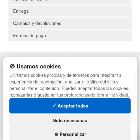
Entrega
Cambios y devoluciones
Formas de pago
POLÍTICA DE PRIVACIDAD
MUEBLES EXTERIOR
🍪 Usamos cookies
CONDICIONES DE USO
MUEBLES OFICINA
Utilizamos cookies propias y de terceros para mejorar tu
CAMBIOS Y DEVOLUCIONES
MUEBLES VINTAGE
experiencia de navegación, analizar el tráfico del sitio y
CONTACTO
MUEBLES HOSTELERÍA
QUIENES SOMOS
SUMINISTROS HOSTELERÍA
personalizar el contenido. Puedes aceptar todas las cookies,
MAPA WEB
TIENDA DE DEPORTES
rechazarlas o gestionar tus preferencias de forma individual.
PREGUNTAS FRECUENTES
MUEBLES CON PALETS
✓ Aceptar todas
INGRESA A TU CUENTA
LOTES DE NAVIDAD
GESTIÓN DE RESIDUOS
SÍGUENOS:
Solo necesarias
⚙️ Personalizar