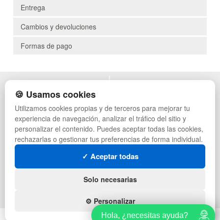
Entrega
Cambios y devoluciones
Formas de pago
POLÍTICA DE PRIVACIDAD
MUEBLES EXTERIOR
🍪 Usamos cookies
CONDICIONES DE USO
MUEBLES OFICINA
Utilizamos cookies propias y de terceros para mejorar tu
CAMBIOS Y DEVOLUCIONES
MUEBLES VINTAGE
experiencia de navegación, analizar el tráfico del sitio y
CONTACTO
MUEBLES HOSTELERÍA
QUIENES SOMOS
SUMINISTROS HOSTELERÍA
personalizar el contenido. Puedes aceptar todas las cookies,
MAPA WEB
TIENDA DE DEPORTES
rechazarlas o gestionar tus preferencias de forma individual.
PREGUNTAS FRECUENTES
MUEBLES CON PALETS
✓ Aceptar todas
INGRESA A TU CUENTA
LOTES DE NAVIDAD
GESTIÓN DE RESIDUOS
SÍGUENOS:
Solo necesarias
⚙️ Personalizar
Hola, ¿necesitas ayuda?
Hola, ¿necesitas ayuda?
© regalosdecor.com - Todos los derechos reservados