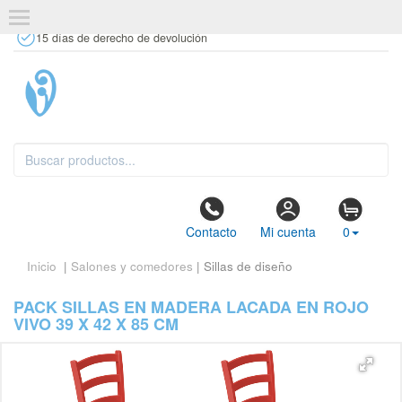
+34 637 67 63 77
info@tiendasdecor.com
Tienda física
15 días de derecho de devolución
Contacto
Mi cuenta
0
Inicio
|
Salones y comedores
| Sillas de diseño
PACK SILLAS EN MADERA LACADA EN ROJO
VIVO 39 X 42 X 85 CM