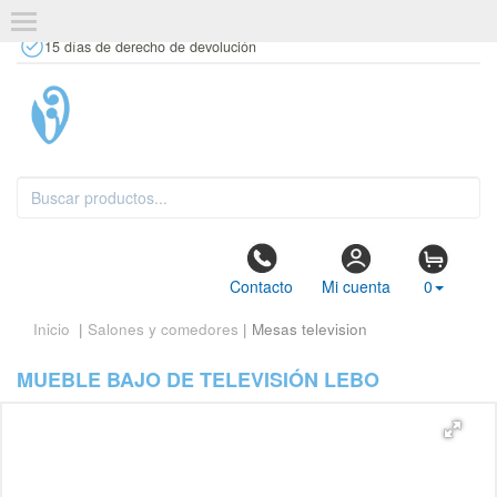
+34 637 67 63 77
info@tiendasdecor.com
Tienda física
15 días de derecho de devolución
Contacto
Mi cuenta
0
Inicio
|
Salones y comedores
| Mesas television
MUEBLE BAJO DE TELEVISIÓN LEBO