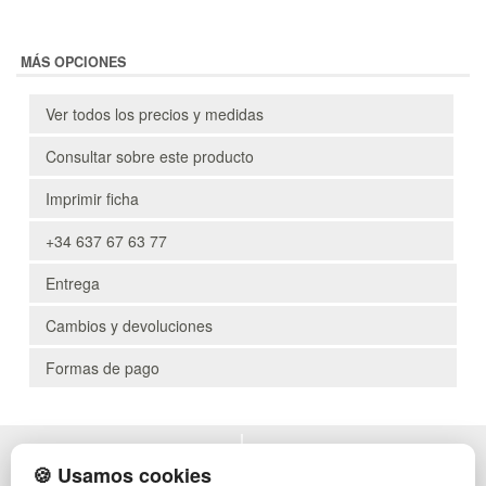
MÁS OPCIONES
Ver todos los precios y medidas
Consultar sobre este producto
Imprimir ficha
+34 637 67 63 77
Entrega
Cambios y devoluciones
Formas de pago
POLÍTICA DE PRIVACIDAD
MUEBLES EXTERIOR
🍪 Usamos cookies
CONDICIONES DE USO
MUEBLES OFICINA