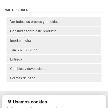
MÁS OPCIONES
Ver todos los precios y medidas
Consultar sobre este producto
Imprimir ficha
+34 637 67 63 77
Entrega
Cambios y devoluciones
Formas de pago
POLÍTICA DE PRIVACIDAD
MUEBLES EXTERIOR
🍪 Usamos cookies
CONDICIONES DE USO
MUEBLES OFICINA