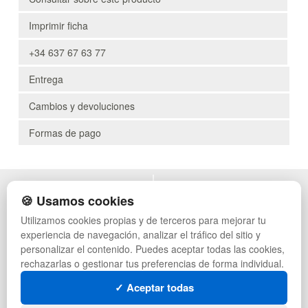
Imprimir ficha
+34 637 67 63 77
Entrega
Cambios y devoluciones
Formas de pago
POLÍTICA DE PRIVACIDAD
MUEBLES EXTERIOR
🍪 Usamos cookies
CONDICIONES DE USO
MUEBLES OFICINA
Utilizamos cookies propias y de terceros para mejorar tu
CAMBIOS Y DEVOLUCIONES
MUEBLES VINTAGE
experiencia de navegación, analizar el tráfico del sitio y
CONTACTO
MUEBLES HOSTELERÍA
QUIENES SOMOS
SUMINISTROS HOSTELERÍA
personalizar el contenido. Puedes aceptar todas las cookies,
MAPA WEB
TIENDA DE DEPORTES
rechazarlas o gestionar tus preferencias de forma individual.
PREGUNTAS FRECUENTES
MUEBLES CON PALETS
✓ Aceptar todas
INGRESA A TU CUENTA
LOTES DE NAVIDAD
GESTIÓN DE RESIDUOS
SÍGUENOS: