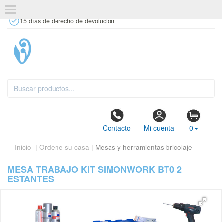
+34 637 67 63 77
info@tiendasdecor.com
Tienda física
15 días de derecho de devolución
Contacto
Mi cuenta
0
Inicio
|
Ordene su casa
| Mesas y herramientas bricolaje
MESA TRABAJO KIT SIMONWORK BT0 2
ESTANTES