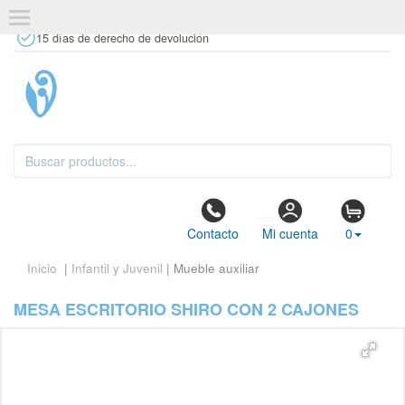
+34 637 67 63 77
info@tiendasdecor.com
Tienda física
15 días de derecho de devolución
Contacto
Mi cuenta
0
Inicio
|
Infantil y Juvenil
| Mueble auxiliar
MESA ESCRITORIO SHIRO CON 2 CAJONES