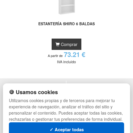
ESTANTERÍA SHIRO 6 BALDAS
Comprar
73.21 €
A partir de
IVA incluido
POLÍTICA DE PRIVACIDAD
MUEBLES EXTERIOR
🍪 Usamos cookies
CONDICIONES DE USO
MUEBLES OFICINA
Utilizamos cookies propias y de terceros para mejorar tu
CAMBIOS Y DEVOLUCIONES
MUEBLES VINTAGE
experiencia de navegación, analizar el tráfico del sitio y
CONTACTO
MUEBLES HOSTELERÍA
QUIENES SOMOS
SUMINISTROS HOSTELERÍA
personalizar el contenido. Puedes aceptar todas las cookies,
MAPA WEB
TIENDA DE DEPORTES
rechazarlas o gestionar tus preferencias de forma individual.
PREGUNTAS FRECUENTES
MUEBLES CON PALETS
✓ Aceptar todas
INGRESA A TU CUENTA
LOTES DE NAVIDAD