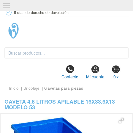
+34 637 67 63 77
info@tiendasdecor.com
Tienda física
15 días de derecho de devolución
Contacto
Mi cuenta
0
Inicio
|
Bricolaje
| Gavetas para piezas
GAVETA 4,8 LITROS APILABLE 16X33.6X13
MODELO 53