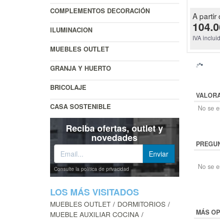
COMPLEMENTOS DECORACIÓN
A partir 
104.0
ILUMINACION
IVA inclui
MUEBLES OUTLET
GRANJA Y HUERTO
BRICOLAJE
VALOR
CASA SOSTENIBLE
No se en
Reciba ofertas, outlet y
novedades
PREGUN
No se e
Consulte la política de privacidad
LOS MÁS VISITADOS
MUEBLES OUTLET
DORMITORIOS
MÁS OP
MUEBLE AUXILIAR COCINA