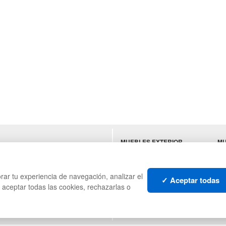
MUEBLES EXTERIOR
MU
ES
MUEBLES OFICINA
SU
MUEBLES VINTAGE
HO
TI
rar tu experiencia de navegación, analizar el
✓ Aceptar todas
s aceptar todas las cookies, rechazarlas o