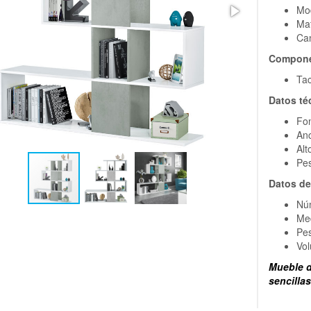
Mod
Mat
Can
Compone
Tac
Datos té
Fo
An
Alt
Pe
Datos de
Núm
Me
Pe
Vo
Mueble d
sencilla