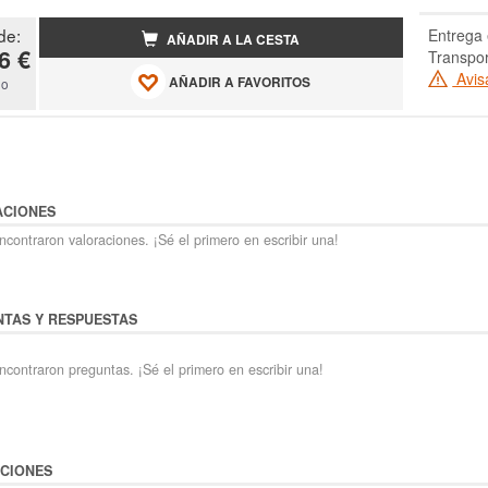
de:
Entrega 
AÑADIR A LA CESTA
6 €
Transpo
Avis
AÑADIR A FAVORITOS
do
ACIONES
contraron valoraciones. ¡Sé el primero en escribir una!
TAS Y RESPUESTAS
ncontraron preguntas. ¡Sé el primero en escribir una!
CIONES