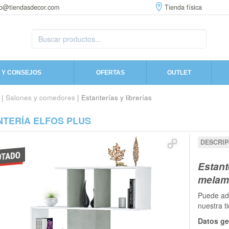
fo@tiendasdecor.com
Tienda física
 Y CONSEJOS
OFERTAS
OUTLET
|
Salones y comedores
| Estanterías y librerías
NTERÍA ELFOS PLUS
DESCRIP
Estant
melami
Puede adq
nuestra t
Datos ge