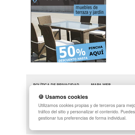
POLÍTICA DE PRIVACIDAD
MAPA WEB
CONDICIONES DE USO
PREGUNTAS FRECUENT
🍪 Usamos cookies
CAMBIOS Y
INGRESA A TU CUENTA
DEVOLUCIONES
Utilizamos cookies propias y de terceros para mejo
CONTACTO
tráfico del sitio y personalizar el contenido. Puede
QUIENES SOMOS
gestionar tus preferencias de forma individual.
SÍGUENOS: