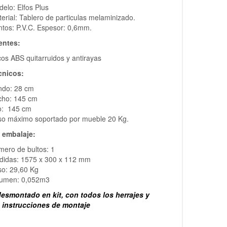
elo: Elfos Plus
erial: Tablero de particulas melaminizado.
tos: P.V.C. Espesor: 0,6mm.
ntes:
os ABS quitarruidos y antirayas
cnicos:
ndo: 28 cm
cho: 145 cm
o: 145 cm
so máximo soportado por mueble 20 Kg.
 embalaje:
ero de bultos: 1
didas: 1575 x 300 x 112 mm
so: 29,60 Kg
lumen: 0,052m3
esmontado en kit, con todos los herrajes y
s instrucciones de montaje