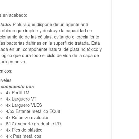
le en acabado:
ntado:
Pintura que dispone de un agente anti
robiano que impide y destruye la capacidad de
cionamiento de las células, evitando el crecimiento
las bacterias dañinas en la superfi cie tratada. Está
ada en un componente natural de plata no tóxico y
lógico que dura todo el ciclo de vida de la capa de
tura en polvo.
nicos:
iveles
t compuesto por:
4x Perfil TM
4x Larguero VT
4x Larguero VLES
4/5x Estante metálico EC08
4x Refuerzo evolución
8/12x soporte graduable I/D
4x Pies de plástico
4 x Pies metálicos