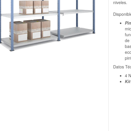
niveles.
Disponib
Pi
mic
fun
de 
bas
eco
pin
Datos Téc
4 N
Ki