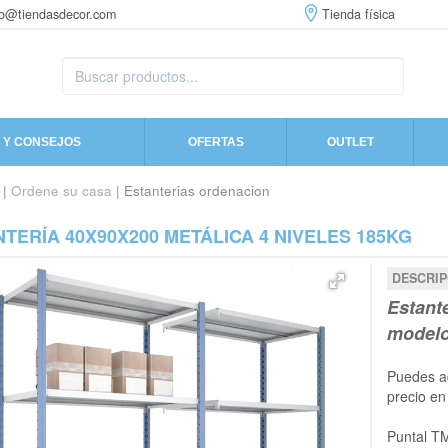
fo@tiendasdecor.com
Tienda física
 Y CONSEJOS
OFERTAS
OUTLET
|
Ordene su casa
| Estanterias ordenacion
TERÍA 40X90X200 METÁLICA 4 NIVELES 185KG
DESCRIP
Estant
modelo 
Puedes a
precio en
Puntal TM