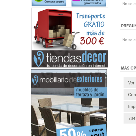
No se en
PREGUN
No se e
MÁS OP
Ver 
Cons
Impr
+34