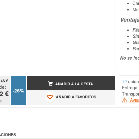
Ca
Me
Ventaj
Fá
Sin
Gr
Pa
No se in
.46 €
12
unida
AÑADIR A LA CESTA
de:
Entrega 
-26%
2 €
Transpor
AÑADIR A FAVORITOS
Avis
do
ACIONES