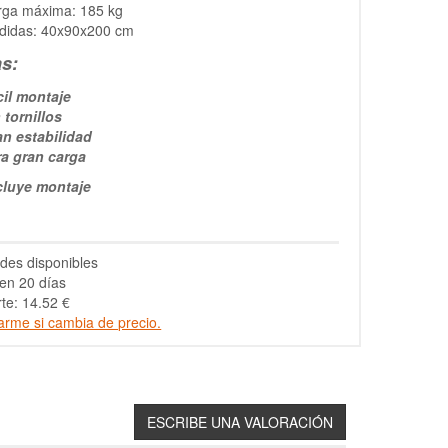
rga máxima: 185 kg
didas: 40x90x200 cm
as:
cil montaje
 tornillos
an estabilidad
ra gran carga
cluye montaje
des disponibles
en 20 días
te: 14.52 €
arme si cambia de precio.