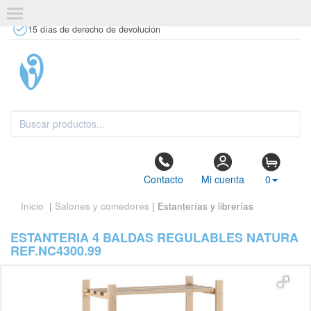
+34 637 67 63 77
info@tiendasdecor.com
Tienda física
15 días de derecho de devolución
Contacto
Mi cuenta
0
Inicio
|
Salones y comedores
| Estanterías y librerías
ESTANTERIA 4 BALDAS REGULABLES NATURA
REF.NC4300.99