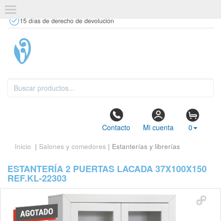
+34 637 67 63 77
info@tiendasdecor.com
Tienda física
15 días de derecho de devolución
Contacto
Mi cuenta
0
Inicio
|
Salones y comedores
| Estanterías y librerías
ESTANTERÍA 2 PUERTAS LACADA 37X100X150
REF.KL-22303