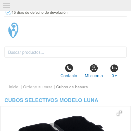
+34 637 67 63 77
info@tiendasdecor.com
Tienda física
15 días de derecho de devolución
Contacto
Mi cuenta
0
Inicio
|
Ordene su casa
| Cubos de basura
CUBOS SELECTIVOS MODELO LUNA