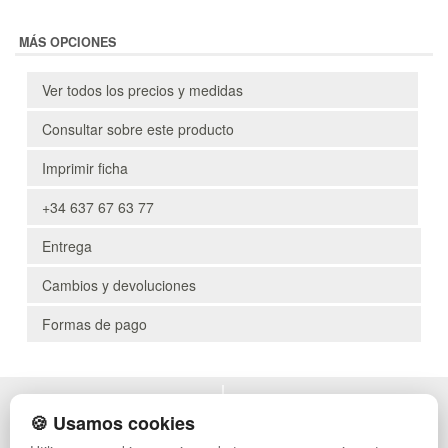
MÁS OPCIONES
Ver todos los precios y medidas
Consultar sobre este producto
Imprimir ficha
+34 637 67 63 77
Entrega
Cambios y devoluciones
Formas de pago
POLÍTICA DE PRIVACIDAD
MUEBLES EXTERIOR
🍪 Usamos cookies
CONDICIONES DE USO
MUEBLES OFICINA