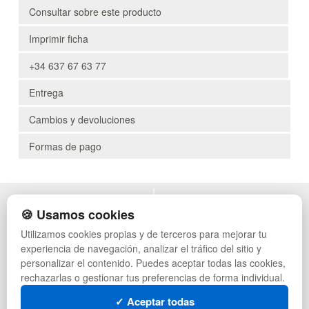
Consultar sobre este producto
Imprimir ficha
+34 637 67 63 77
Entrega
Cambios y devoluciones
Formas de pago
POLÍTICA DE PRIVACIDAD
MUEBLES EXTERIOR
🍪 Usamos cookies
CONDICIONES DE USO
MUEBLES OFICINA
Utilizamos cookies propias y de terceros para mejorar tu
CAMBIOS Y DEVOLUCIONES
MUEBLES VINTAGE
experiencia de navegación, analizar el tráfico del sitio y
CONTACTO
MUEBLES HOSTELERÍA
QUIENES SOMOS
SUMINISTROS HOSTELERÍA
personalizar el contenido. Puedes aceptar todas las cookies,
MAPA WEB
TIENDA DE DEPORTES
rechazarlas o gestionar tus preferencias de forma individual.
PREGUNTAS FRECUENTES
MUEBLES CON PALETS
✓ Aceptar todas
INGRESA A TU CUENTA
LOTES DE NAVIDAD