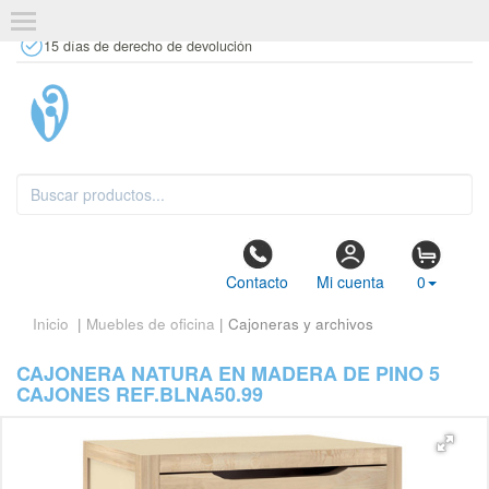
+34 637 67 63 77
info@tiendasdecor.com
Tienda física
15 días de derecho de devolución
Contacto
Mi cuenta
0
Inicio
|
Muebles de oficina
| Cajoneras y archivos
CAJONERA NATURA EN MADERA DE PINO 5
CAJONES REF.BLNA50.99