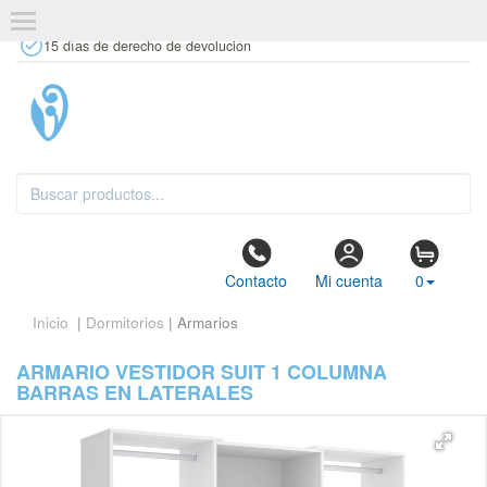
+34 637 67 63 77
info@tiendasdecor.com
Tienda física
15 días de derecho de devolución
Contacto
Mi cuenta
0
Inicio
|
Dormitorios
| Armarios
ARMARIO VESTIDOR SUIT 1 COLUMNA
BARRAS EN LATERALES