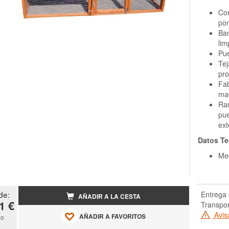
Con
po
Ban
lim
Pue
Tej
pro
Fab
mad
Ram
pue
ext
Datos Te
Med
de:
Entrega 
AÑADIR A LA CESTA
1 €
Transpor
Avis
AÑADIR A FAVORITOS
do