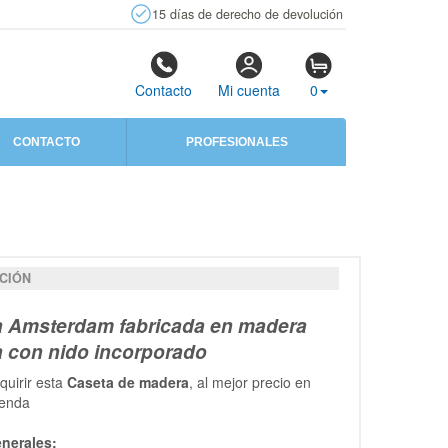
15 días de derecho de devolución
Contacto
Mi cuenta
0
CONTACTO
PROFESIONALES
CIÓN
a Amsterdam fabricada en madera
a con nido incorporado
uirir esta
Caseta de madera
, al mejor precio en
ienda
nerales: