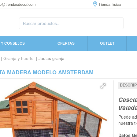
fo@tiendasdecor.com
Tienda física
 Y CONSEJOS
OFERTAS
OUTLET
|
Granja y huerto
| Jaulas granja
TA MADERA MODELO AMSTERDAM
DESCRIP
Caset
tratad
Puede adq
nuestra t
Datos Ge