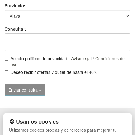
Provincia:
Consulta*:
Acepto politicas de privacidad -
Aviso legal
/
Condiciones de
uso
Deseo recibir ofertas y outlet de hasta el 40%
POLÍTICA DE PRIVACIDAD
MUEBLES EXTERIOR
🍪 Usamos cookies
CONDICIONES DE USO
MUEBLES OFICINA
Utilizamos cookies propias y de terceros para mejorar tu
CAMBIOS Y DEVOLUCIONES
MUEBLES VINTAGE