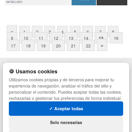
IVA INCLUIDO
«
1
2
3
4
5
6
7
8
9
10
11
12
13
14
15
16
»
17
18
19
20
21
22
POLÍTICA DE PRIVACIDAD
MUEBLES EXTERIOR
🍪 Usamos cookies
CONDICIONES DE USO
MUEBLES OFICINA
Utilizamos cookies propias y de terceros para mejorar tu
CAMBIOS Y DEVOLUCIONES
MUEBLES VINTAGE
experiencia de navegación, analizar el tráfico del sitio y
CONTACTO
MUEBLES HOSTELERÍA
QUIENES SOMOS
SUMINISTROS HOSTELERÍA
personalizar el contenido. Puedes aceptar todas las cookies,
MAPA WEB
TIENDA DE DEPORTES
rechazarlas o gestionar tus preferencias de forma individual.
PREGUNTAS FRECUENTES
MUEBLES CON PALETS
✓ Aceptar todas
INGRESA A TU CUENTA
LOTES DE NAVIDAD
GESTIÓN DE RESIDUOS
SÍGUENOS:
Solo necesarias