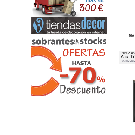
MA
Precio an
A parti
IVA INCLUI