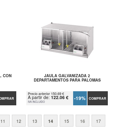
L CON
JAULA GALVANIZADA 2
DEPARTAMENTOS PARA PALOMAS
Precio anterior 150.69 €
A partir de:
122.06 €
-19%
OMPRAR
COMPRAR
IVA INCLUIDO
11
12
13
14
15
16
17