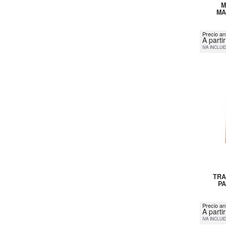
M
MA
Precio an
A parti
IVA INCLUI
TRA
P
Precio an
A parti
IVA INCLUI