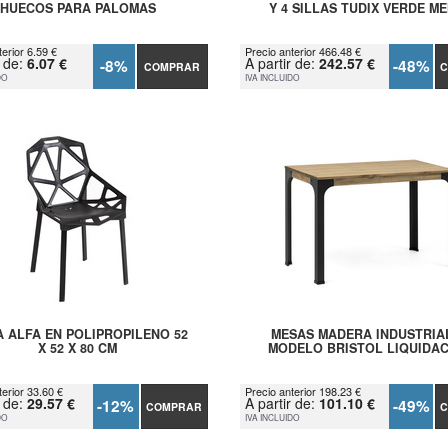
HUECOS PARA PALOMAS
Y 4 SILLAS TUDIX VERDE M
erior 6.59 €
Precio anterior 466.48 €
r de:
6.07 €
A partir de:
242.57 €
-8%
-48%
COMPRAR
C
DO
IVA INCLUIDO
A ALFA EN POLIPROPILENO 52
MESAS MADERA INDUSTRIA
X 52 X 80 CM
MODELO BRISTOL LIQUIDA
terior 33.60 €
Precio anterior 198.23 €
r de:
29.57 €
A partir de:
101.10 €
-12%
-49%
COMPRAR
C
DO
IVA INCLUIDO