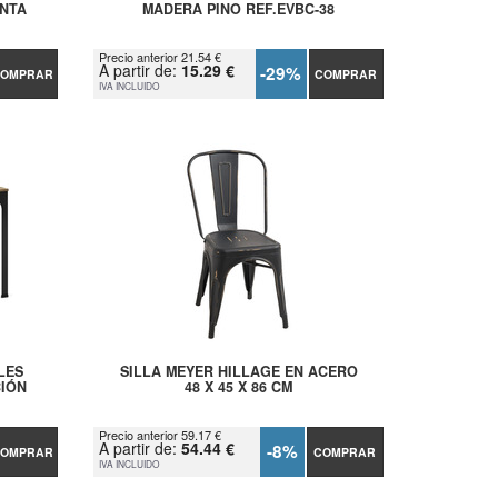
ENTA
MADERA PINO REF.EVBC-38
Precio anterior 21.54 €
A partir de:
15.29 €
-29%
OMPRAR
COMPRAR
IVA INCLUIDO
LES
SILLA MEYER HILLAGE EN ACERO
CIÓN
48 X 45 X 86 CM
Precio anterior 59.17 €
A partir de:
54.44 €
-8%
OMPRAR
COMPRAR
IVA INCLUIDO