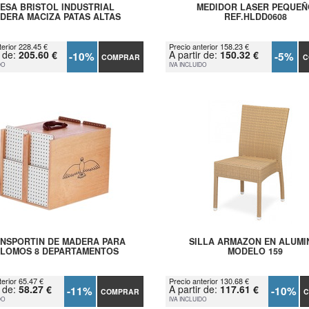
ESA BRISTOL INDUSTRIAL
MEDIDOR LASER PEQUEÑ
DERA MACIZA PATAS ALTAS
REF.HLDD0608
terior 228.45 €
Precio anterior 158.23 €
r de:
205.60 €
A partir de:
150.32 €
-10%
-5%
COMPRAR
C
DO
IVA INCLUIDO
NSPORTIN DE MADERA PARA
SILLA ARMAZON EN ALUMI
ALOMOS 8 DEPARTAMENTOS
MODELO 159
terior 65.47 €
Precio anterior 130.68 €
r de:
58.27 €
A partir de:
117.61 €
-11%
-10%
COMPRAR
C
DO
IVA INCLUIDO