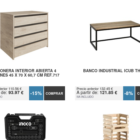
ONERA INTERIOR ABIERTA 4
BANCO INDUSTRIAL ICUB T
ES 45 X 70 X 60,7 CM REF.717
terior 110.56 €
Precio anterior 132.45 €
r de:
93.97 €
A partir de:
121.85 €
-15%
-8%
COMPRAR
C
DO
IVA INCLUIDO