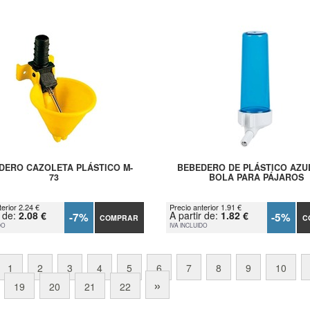
DERO CAZOLETA PLÁSTICO M-
BEBEDERO DE PLÁSTICO AZU
73
BOLA PARA PÁJAROS
erior 2.24 €
Precio anterior 1.91 €
r de:
2.08 €
A partir de:
1.82 €
-7%
-5%
COMPRAR
C
DO
IVA INCLUIDO
1
2
3
4
5
6
7
8
9
10
»
19
20
21
22