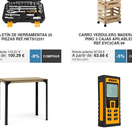
LETÍN DE HERRAMIENTAS 25
CARRO VERDULERO MADER
PIEZAS REF.HKTS12251
PINO 3 CAJAS APILABLE
REF.EVC3CAR.99
terior 110.21 €
Precio anterior 67.03 €
r de:
100.29 €
A partir de:
63.68 €
-9%
-5%
COMPRAR
C
DO
IVA INCLUIDO