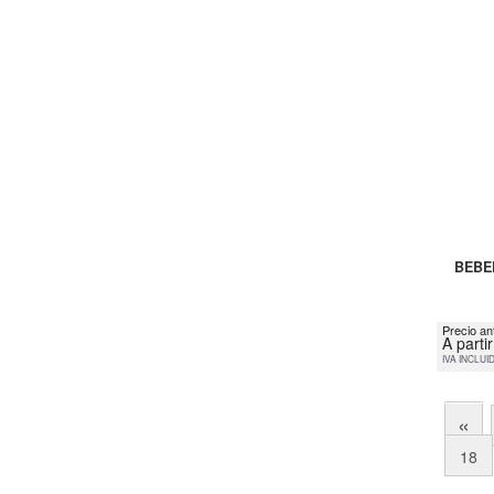
BEBE
Precio ant
A parti
IVA INCLUI
«
18