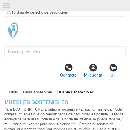
+34 637 67 63 77
info@tiendasdecor.com
Tienda física
15 días de derecho de devolución
Contacto
Mi cuenta
0
Inicio
|
Casa sostenible
| Muebles sostenibles
MUEBLES SOSTENIBLES
Para BOX FURNITURE la palabra sostenible va mucho más lejos. Poder
comprar muebles que no tengan fecha de caducidad es posible. Diseños
ecológicos para durar toda la vida. Donde un mueble se puede reparar,
reutilizar o reinventar para seguir siendo útil. Gracias al servicio de
piezas, que permite modificar medidas de su mueble, su uso o sustituir