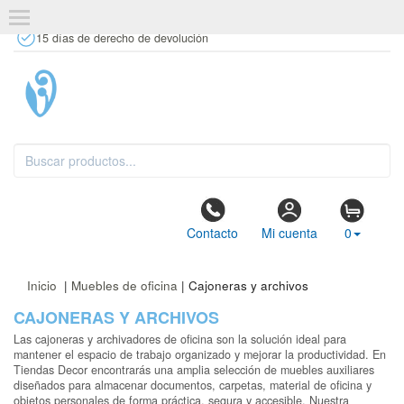
+34 637 67 63 77
info@tiendasdecor.com
Tienda física
15 días de derecho de devolución
Contacto
Mi cuenta
0
Inicio
|
Muebles de oficina
| Cajoneras y archivos
CAJONERAS Y ARCHIVOS
Las cajoneras y archivadores de oficina son la solución ideal para
mantener el espacio de trabajo organizado y mejorar la productividad. En
Tiendas Decor encontrarás una amplia selección de muebles auxiliares
diseñados para almacenar documentos, carpetas, material de oficina y
objetos personales de forma práctica, segura y accesible. Nuestra