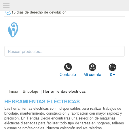
+34 637 67 63 77
info@tiendasdecor.com
Tienda física
15 días de derecho de devolución
Contacto
Mi cuenta
0
Inicio
|
Bricolaje
| Herramientas eléctricas
HERRAMIENTAS ELÉCTRICAS
Las herramientas eléctricas son indispensables para realizar trabajos de
bricolaje, mantenimiento, construcción y fabricación con mayor rapidez y
precisión. En Tiendas Decor encontrarás una selección de máquinas
eléctricas diseñadas para facilitar todo tipo de tareas en hogares, talleres
y espacios profesionales. Nuestra colección incluye taladros,