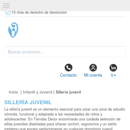
+34 637 67 63 77
info@tiendasdecor.com
Tienda física
15 días de derecho de devolución
Contacto
Mi cuenta
0
Inicio
|
Infantil y Juvenil
| Sillería juvenil
SILLERÍA JUVENIL
La sillería juvenil es un elemento esencial para crear una zona de estudio
cómoda, funcional y adaptada a las necesidades de niños y
adolescentes. En Tiendas Decor encontrarás una cuidada selección de
sillas juveniles diseñadas para ofrecer confort, ergonomía y un estilo
moderno que encaja perfectamente en cualquier dormitorio juvenil.